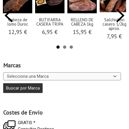
Cabeza de
BUTIFARRA
RELLENO DE
Salchichón
lomo Duroc
CASERA TRIPA
CABEZA 1kg
casero 1/2kg
aprox.
12,95 €
6,95 €
15,95 €
7,95 €
Marcas
Costes de Envío
GRATIS *
Consultar Destinos